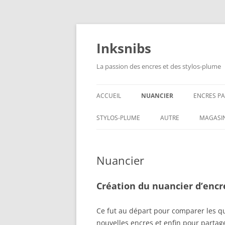
Aller
au
contenu
Inksnibs
La passion des encres et des stylos-plume
ACCUEIL
NUANCIER
ENCRES P
ENCRES N
STYLOS-PLUME
AUTRE
MAGASI
ENCRES B
CARNETS – PAPIERS
Nuancier
ENCRES G
CULINAIRE
ENCRES B
Création du nuancier d’encr
ENCRES J
Ce fut au départ pour comparer les q
ENCRES LI
nouvelles encres et enfin pour partage