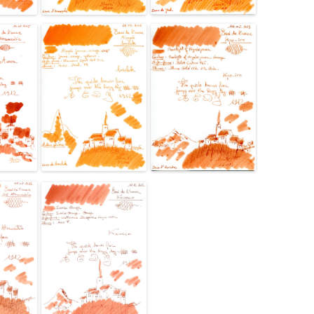
ROBERT OSTER SIGNATURE
ROHRER & KLINGNER
ROTRING
S.T. DUPONT
SAILOR
SCHNEIDER
SEITZ-KREUZNACH
SHEAFFER
STANDARDGRAPH
STIPULA
VAN DIEMAN’S