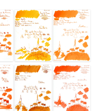
L’ARTISAN PASTELLIER –
CALLIFOLIO
LAMY
L’ECRITOIRE PARIS
LOUIS VUITTON
MONTBLANC
MONTEGRAPPA
MONTEVERDE
NAGASAWA KOBE (SAILOR)
NAMIKI
NOODLER’S