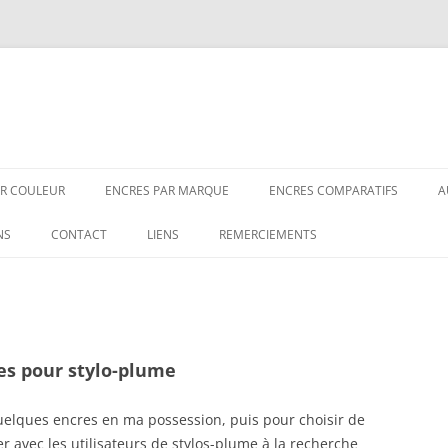
AR COULEUR
ENCRES PAR MARQUE
ENCRES COMPA­­RA­­TIFS
A
OIRES
3OYSTERS
COMPARATIFS NOIRS
NS
CONTACT
LIENS
REMERCIEMENTS
LEUES-NOIRES
AKKERMAN
COMPARATIFS BLEUS-NOIRS
RISES
AURORA
COMPARATIFS GRIS
LEUES
BIC
COMPARATIFS BLEUS
es pour stylo-plume
AUNES
BOOKBINDERS
COMPARATIFS VERTS
uelques encres en ma possession, puis pour choisir de
E DE VIN
CARAN D’ACHE
COMPARATIFS MARRONS
r avec les utilisateurs de stylos-plume à la recherche