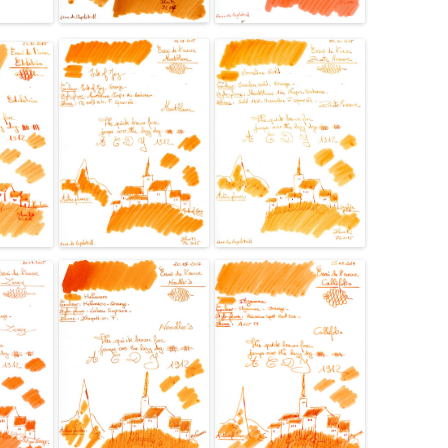
OMAS
ONLINE
ORGANICS STUDIO
OTTOHUT
PAPERMATE
PARKER
PELIKAN
PLATINUM
PRIVATE RESERVE
PURE PENS
QUEEN