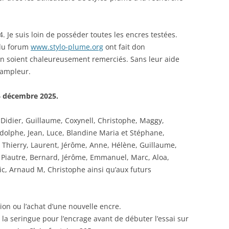
MARRONS
COLORVERSE
COMPARATIFS LIE DE VIN
 Je suis loin de posséder toutes les encres testées.
ORANGES
CONWAY STEWART
COMPARATIFS ORANGES
du forum
www.stylo-plume.org
ont fait don
OSES
CROSS
COMPARATIFS ROUGES
s en soient chaleureusement remerciés. Sans leur aide
’ampleur.
ROUGES
DE ATRAMENTIS
COMPARATIFS ROSES
26 décembre 2025.
ERTES
DELTA
COMPARATIFS VIOLETS
 Didier, Guillaume, Coxynell, Christophe, Maggy,
IOLETTES
DIAMINE
COMPARATIFS JAUNES
odolphe, Jean, Luce, Blandine Maria et Stéphane,
EDELBERG
, Thierry, Laurent, Jérôme, Anne, Hélène, Guillaume,
n, Piautre, Bernard, Jérôme, Emmanuel, Marc, Aloa,
EDELSTEIN
ic, Arnaud M, Christophe ainsi qu’aux futurs
FERRIS WHEEL PRESS
FRANKLIN-CHRISTOPH
ion ou l’achat d’une nouvelle encre.
 la seringue pour l’encrage avant de débuter l’essai sur
GRAF VON FABER-CASTELL