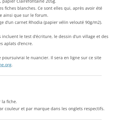
, papier Clairefontaine 205g.
 fiches blanches. Ce sont elles qui, après avoir été
HIERONYMUS
e ainsi que sur le forum.
rge d’un carnet Rhodia (papier vélin velouté 90g/m2).
HONG HA
IL PAPIRO
 incluent le test d’écriture, le dessin d’un village et des
s aplats d’encre.
IROSHIZUKU
 poursuivrai le nuancier. Il sera en ligne sur ce site
J. HERBIN
me.org
.
KAKIMORI
KAWECO
KWZ
la fiche.
KYO-IRO
ar couleur et par marque dans les onglets respectifs.
KYO-NO-OTO
LA COURONNE DU COMTE