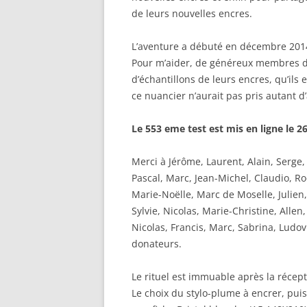
de leurs nouvelles encres.
ENCRES 
L’aventure a débuté en décembre 2014.
ENCRES 
Pour m’aider, de généreux membres 
ENCRES R
d’échantillons de leurs encres, qu’il
ce nuancier n’aurait pas pris autant d
ENCRES 
Le 553 eme test est mis en ligne le 
ENCRES V
Merci à Jérôme, Laurent, Alain, Serge,
ENCRES V
Pascal, Marc, Jean-Michel, Claudio, R
Marie-Noëlle, Marc de Moselle, Julien
Sylvie, Nicolas, Marie-Christine, Alle
Nicolas, Francis, Marc, Sabrina, Ludov
donateurs.
Le rituel est immuable après la récept
Le choix du stylo-plume à encrer, puis