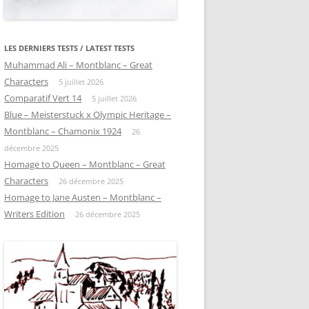
LES DERNIERS TESTS / LATEST TESTS
Muhammad Ali – Montblanc – Great
Characters
5 juillet 2026
Comparatif Vert 14
5 juillet 2026
Blue – Meisterstuck x Olympic Heritage –
Montblanc – Chamonix 1924
26
décembre 2025
Homage to Queen – Montblanc – Great
Characters
26 décembre 2025
Homage to Jane Austen – Montblanc –
Writers Edition
26 décembre 2025