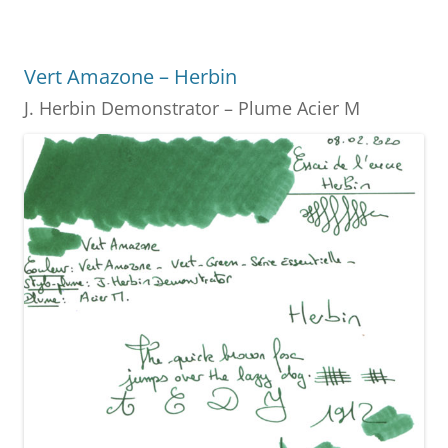
b
st
n
er
o
g
Vert Amazone – Herbin
o
er
J. Herbin Demonstrator – Plume Acier M
k