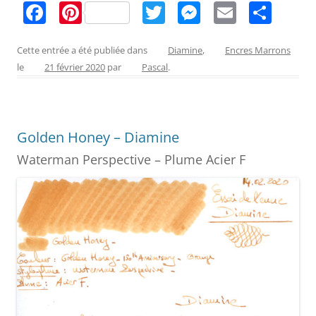
F
Pi
T
M
E
P
a
nt
w
e
m
ar
c
er
itt
ss
ai
ta
Cette entrée a été publiée dans
Diamine
,
Encres Marrons
le
21 février 2020
par
Pascal
.
e
e
er
e
l
g
b
st
n
er
o
g
Golden Honey – Diamine
o
er
Waterman Perspective – Plume Acier F
k