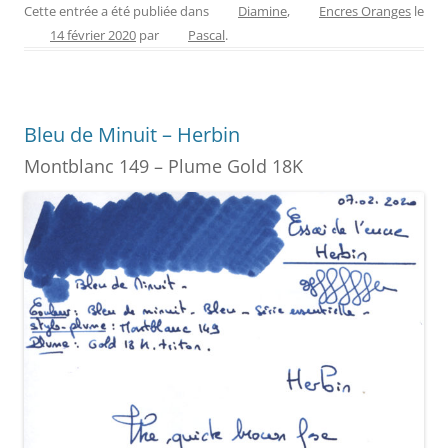
c
er
itt
ss
ai
ta
Cette entrée a été publiée dans
Diamine
,
Encres Oranges
le
14 février 2020
par
Pascal
.
e
e
er
e
l
g
b
st
n
er
o
g
Bleu de Minuit – Herbin
o
er
Montblanc 149 – Plume Gold 18K
k