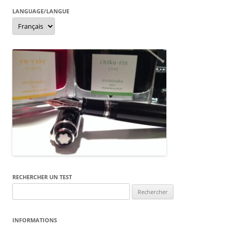
o
g
LANGUAGE/LANGUE
o
er
Language/langue
k
RECHERCHER UN TEST
Rechercher :
INFORMATIONS