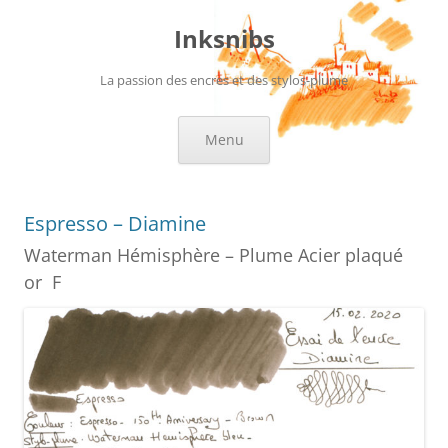
Aller
au
Inksnibs
contenu
La passion des encres et des stylos-plume
Menu
Espresso – Diamine
Waterman Hémisphère – Plume Acier plaqué
or F