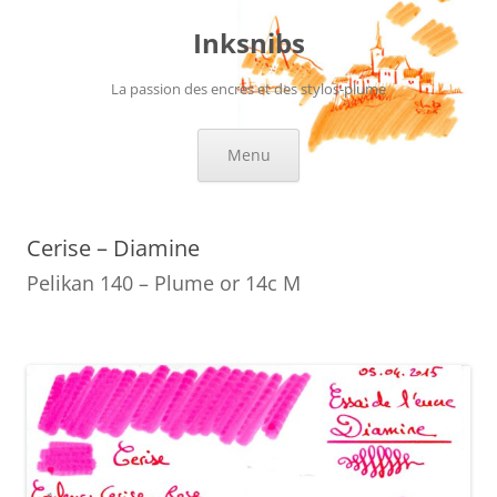
Aller
au
Inksnibs
contenu
La passion des encres et des stylos-plume
Menu
Cerise – Diamine
Pelikan 140 – Plume or 14c M