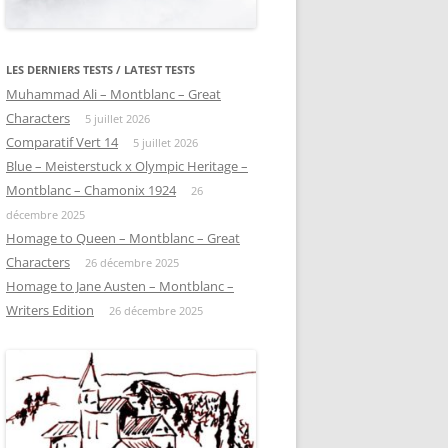
LES DERNIERS TESTS / LATEST TESTS
Muhammad Ali – Montblanc – Great
Characters
5 juillet 2026
Comparatif Vert 14
5 juillet 2026
Blue – Meisterstuck x Olympic Heritage –
Montblanc – Chamonix 1924
26
décembre 2025
Homage to Queen – Montblanc – Great
Characters
26 décembre 2025
Homage to Jane Austen – Montblanc –
Writers Edition
26 décembre 2025