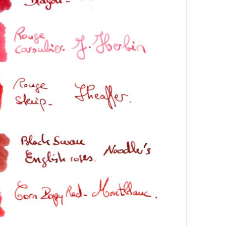
ARRONS
COLORVERSE
COMPARATIFS LIE DE VIN
RANGES
CONWAY STEWART
COMPARATIFS ORANGES
OSES
CROSS
COMPARATIFS ROUGES
OUGES
DE ATRAMENTIS
COMPARATIFS ROSES
RTES
DELTA
COMPARATIFS VIOLETS
OLETTES
DIAMINE
COMPARATIFS JAUNES
EDELBERG
EDELSTEIN
FERRIS WHEEL PRESS
FRANKLIN-CHRISTOPH
GRAF VON FABER-CASTELL