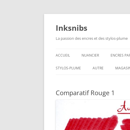
Aller
au
contenu
Inksnibs
La passion des encres et des stylos-plume
ACCUEIL
NUANCIER
ENCRES PA
ENCRES NO
STYLOS-PLUME
AUTRE
MAGASI
ENCRES BL
CARNETS – PAPIERS
Comparatif Rouge 1
ENCRES GR
CULINAIRE
ENCRES BL
ENCRES JA
ENCRES LIE