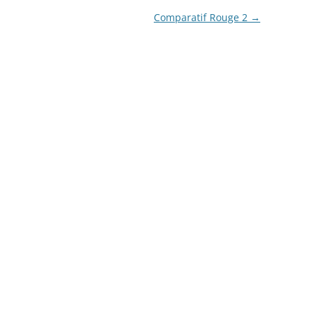
Comparatif Rouge 2
→
L’ARTISAN PASTELLIER –
CALLIFOLIO
LAMY
L’ECRITOIRE PARIS
LOUIS VUITTON
MONTBLANC
MONTEGRAPPA
MONTEVERDE
NAGASAWA KOBE (SAILOR)
NAMIKI
NOODLER’S