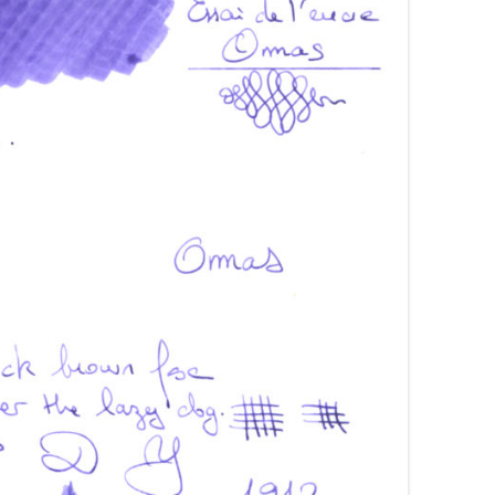
VISCONTI
WANCHER
WATERMAN
YARD-O-LED