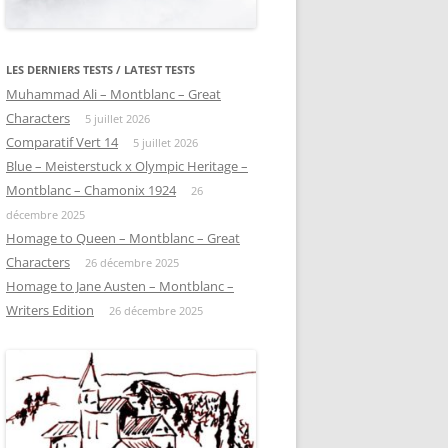
LES DERNIERS TESTS / LATEST TESTS
Muhammad Ali – Montblanc – Great
Characters
5 juillet 2026
Comparatif Vert 14
5 juillet 2026
Blue – Meisterstuck x Olympic Heritage –
Montblanc – Chamonix 1924
26
décembre 2025
Homage to Queen – Montblanc – Great
Characters
26 décembre 2025
Homage to Jane Austen – Montblanc –
Writers Edition
26 décembre 2025