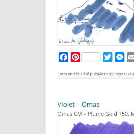
F
Pi
T
M
a
nt
w
e
c
er
itt
ss
Cette entrée a été publiée dans
Encres Ble
e
e
er
e
b
st
n
o
g
Violet – Omas
o
er
Omas CM – Plume Gold 750. 
k