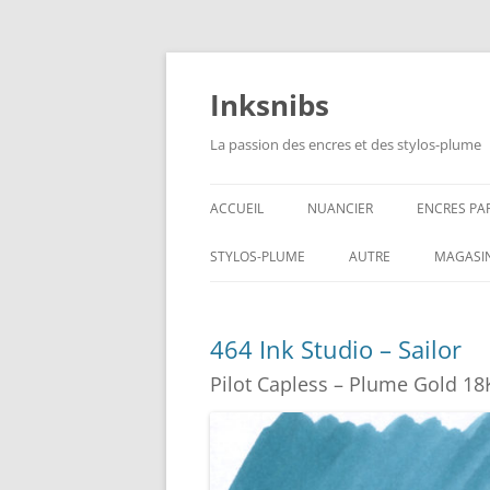
Aller
au
contenu
Inksnibs
La passion des encres et des stylos-plume
ACCUEIL
NUANCIER
ENCRES PA
ENCRES NO
STYLOS-PLUME
AUTRE
MAGASI
ENCRES BL
CARNETS – PAPIERS
464 Ink Studio – Sailor
ENCRES GR
CULINAIRE
Pilot Capless – Plume Gold 18
ENCRES BL
ENCRES JA
ENCRES LIE