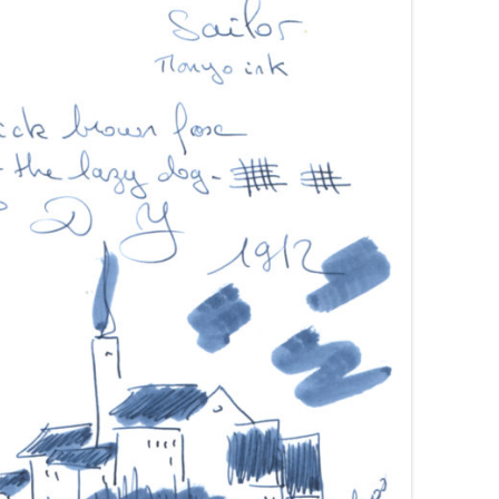
OMAS
ONLINE
ORGANICS STUDIO
OTTOHUT
PAPERMATE
PARKER
PELIKAN
PLATINUM
PRIVATE RESERVE
PURE PENS
QUEEN