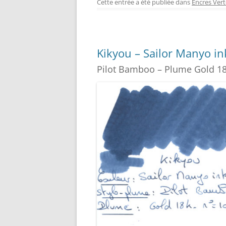
c
er
itt
ss
Cette entrée a été publiée dans
Encres Vert
e
e
er
e
b
st
n
o
g
Kikyou – Sailor Manyo in
o
er
Pilot Bamboo – Plume Gold 18
k