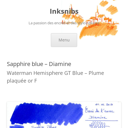
Aller
au
Inksnibs
contenu
La passion des encres et des stylos-plume
Menu
Sapphire blue – Diamine
Waterman Hemisphere GT Blue – Plume
plaquée or F