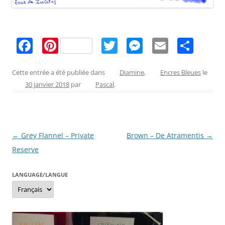
F
Pi
T
M
E
P
a
nt
w
e
m
ar
c
er
itt
ss
ai
ta
Cette entrée a été publiée dans
Diamine
,
Encres Bleues
le
30 janvier 2018
par
Pascal
.
e
e
er
e
l
g
b
st
n
er
o
g
Navigation
←
Grey Flannel – Private
Brown – De Atramentis
→
o
er
des
Reserve
k
articles
LANGUAGE/LANGUE
Language/langue