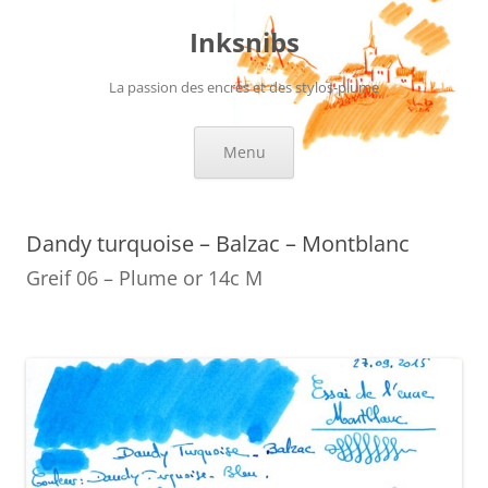
Aller
au
Inksnibs
contenu
La passion des encres et des stylos-plume
Menu
Dandy turquoise – Balzac – Montblanc
Greif 06 – Plume or 14c M