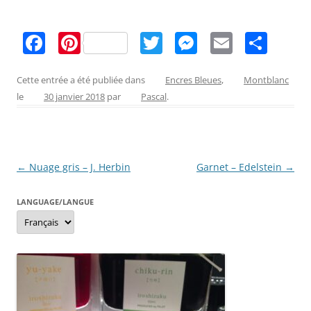
F
Pi
T
M
E
P
a
nt
w
e
m
ar
c
er
itt
ss
ai
ta
Cette entrée a été publiée dans
Encres Bleues
,
Montblanc
le
30 janvier 2018
par
Pascal
.
e
e
er
e
l
g
b
st
n
er
o
g
Navigation
←
Nuage gris – J. Herbin
Garnet – Edelstein
→
o
er
des
k
LANGUAGE/LANGUE
articles
Language/langue