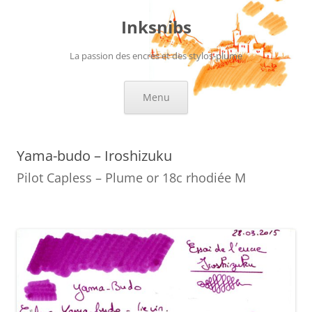
Aller
au
Inksnibs
contenu
La passion des encres et des stylos-plume
Menu
Yama-budo – Iroshizuku
Pilot Capless – Plume or 18c rhodiée M