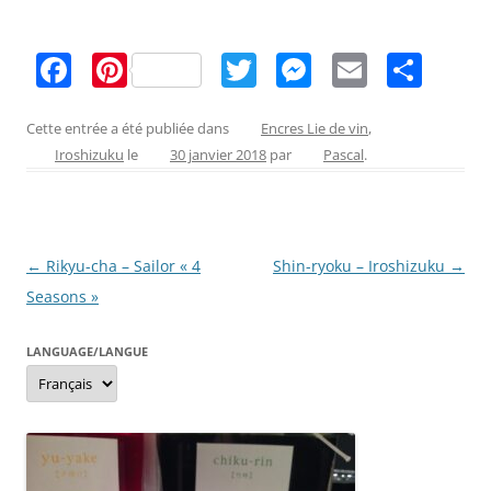
F
Pi
T
M
E
P
a
nt
w
e
m
ar
c
er
itt
ss
ai
ta
Cette entrée a été publiée dans
Encres Lie de vin
,
Iroshizuku
le
30 janvier 2018
par
Pascal
.
e
e
er
e
l
g
b
st
n
er
o
g
Navigation
←
Rikyu-cha – Sailor « 4
Shin-ryoku – Iroshizuku
→
o
er
des
Seasons »
k
articles
LANGUAGE/LANGUE
Language/langue