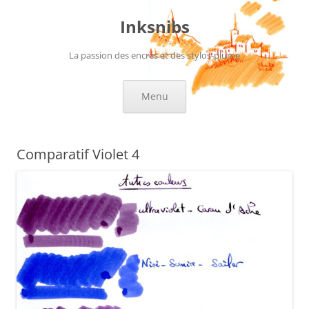
Aller
au
Inksnibs
contenu
La passion des encres et des stylos-plume
Menu
Comparatif Violet 4