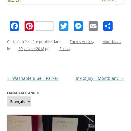
F
Pi
T
M
E
P
a
nt
w
e
m
ar
c
er
itt
ss
ai
ta
Cette entrée a été publiée dans
Encres Vertes
,
Montblanc
le
30 janvier 2018
par
Pascal
.
e
e
er
e
l
g
b
st
n
er
o
g
Navigation
←
Washable Blue – Parker
Ink of Joy – Montblanc
→
o
er
des
k
LANGUAGE/LANGUE
articles
Language/langue