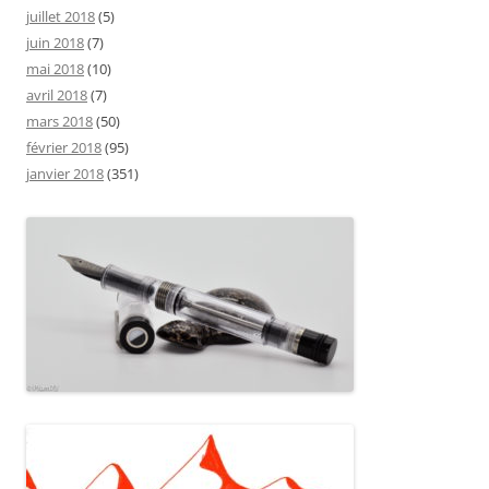
juillet 2018
(5)
juin 2018
(7)
mai 2018
(10)
avril 2018
(7)
mars 2018
(50)
février 2018
(95)
janvier 2018
(351)