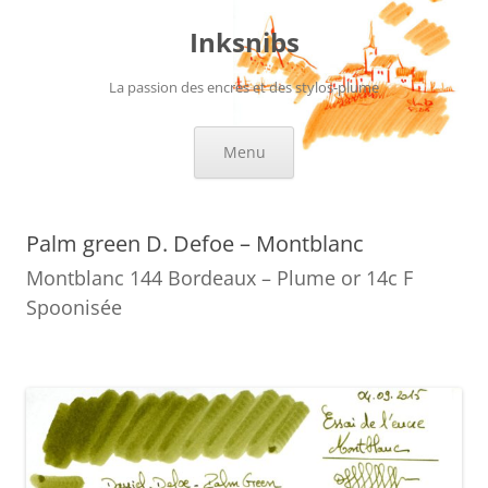
Aller
au
Inksnibs
contenu
La passion des encres et des stylos-plume
Menu
Palm green D. Defoe – Montblanc
Montblanc 144 Bordeaux – Plume or 14c F
Spoonisée