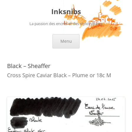
Aller
au
Inksnibs
contenu
La passion des encres et des stylos-plume
Menu
Black – Sheaffer
Cross Spire Caviar Black – Plume or 18c M