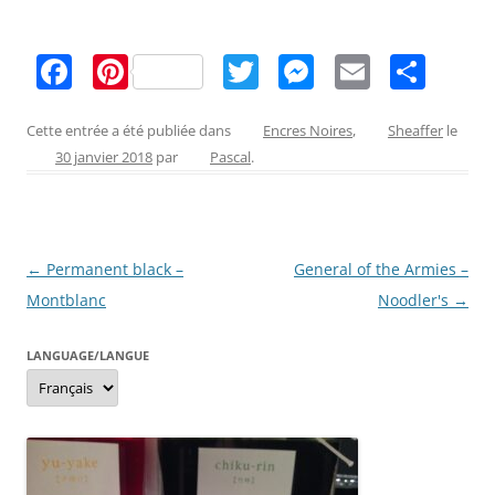
F
Pi
T
M
E
P
a
nt
w
e
m
ar
c
er
itt
ss
ai
ta
Cette entrée a été publiée dans
Encres Noires
,
Sheaffer
le
30 janvier 2018
par
Pascal
.
e
e
er
e
l
g
b
st
n
er
o
g
Navigation
←
Permanent black –
General of the Armies –
o
er
des
Montblanc
Noodler's
→
k
articles
LANGUAGE/LANGUE
Language/langue