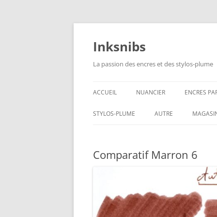
Aller
au
contenu
Inksnibs
La passion des encres et des stylos-plume
ACCUEIL
NUANCIER
ENCRES PA
ENCRES NO
STYLOS-PLUME
AUTRE
MAGASI
ENCRES BL
CARNETS – PAPIERS
Comparatif Marron 6
ENCRES GR
CULINAIRE
ENCRES BL
ENCRES JA
ENCRES LIE