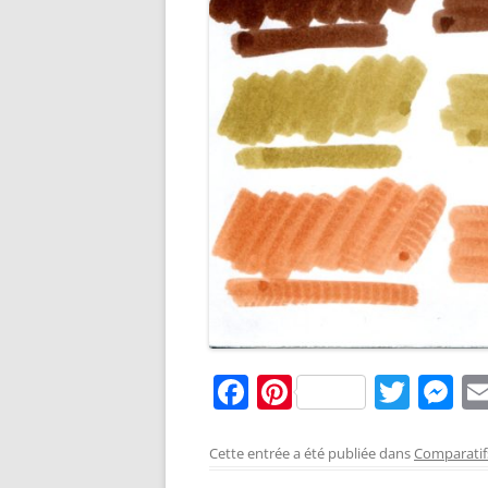
F
Pi
T
M
a
nt
w
e
c
er
itt
ss
Cette entrée a été publiée dans
Comparatif