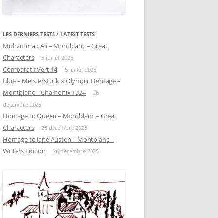
LES DERNIERS TESTS / LATEST TESTS
Muhammad Ali – Montblanc – Great
Characters
5 juillet 2026
Comparatif Vert 14
5 juillet 2026
Blue – Meisterstuck x Olympic Heritage –
Montblanc – Chamonix 1924
26
décembre 2025
Homage to Queen – Montblanc – Great
Characters
26 décembre 2025
Homage to Jane Austen – Montblanc –
Writers Edition
26 décembre 2025