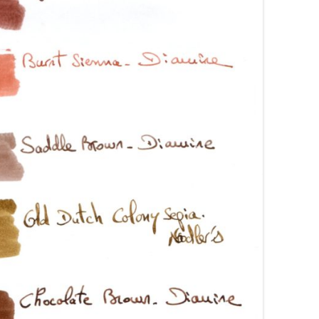
ARRONS
COLORVERSE
COMPARATIFS LIE DE VIN
RANGES
CONWAY STEWART
COMPARATIFS ORANGES
OSES
CROSS
COMPARATIFS ROUGES
OUGES
DE ATRAMENTIS
COMPARATIFS ROSES
RTES
DELTA
COMPARATIFS VIOLETS
OLETTES
DIAMINE
COMPARATIFS JAUNES
EDELBERG
EDELSTEIN
FERRIS WHEEL PRESS
FRANKLIN-CHRISTOPH
GRAF VON FABER-CASTELL