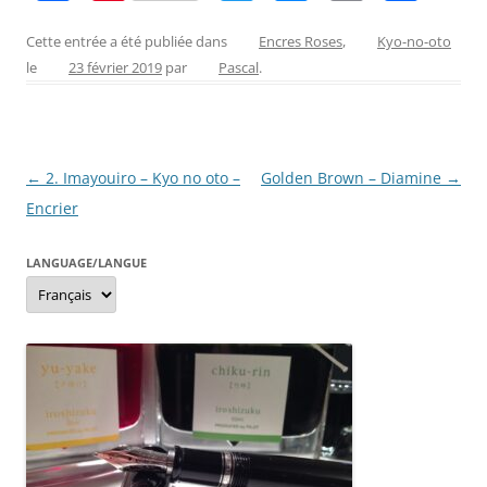
a
nt
w
e
m
ar
c
er
itt
ss
ai
ta
Cette entrée a été publiée dans
Encres Roses
,
Kyo-no-oto
le
23 février 2019
par
Pascal
.
e
e
er
e
l
g
b
st
n
er
o
g
Navigation
←
2. Imayouiro – Kyo no oto –
Golden Brown – Diamine
→
o
er
des
Encrier
k
articles
LANGUAGE/LANGUE
Language/langue