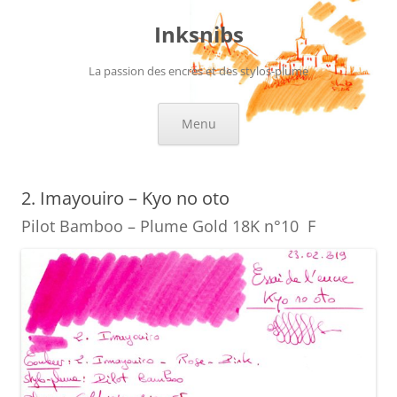
Aller
au
Inksnibs
contenu
La passion des encres et des stylos-plume
Menu
2. Imayouiro – Kyo no oto
Pilot Bamboo – Plume Gold 18K n°10 F