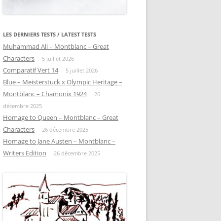
LES DERNIERS TESTS / LATEST TESTS
Muhammad Ali – Montblanc – Great
Characters
5 juillet 2026
Comparatif Vert 14
5 juillet 2026
Blue – Meisterstuck x Olympic Heritage –
Montblanc – Chamonix 1924
26
décembre 2025
Homage to Queen – Montblanc – Great
Characters
26 décembre 2025
Homage to Jane Austen – Montblanc –
Writers Edition
26 décembre 2025