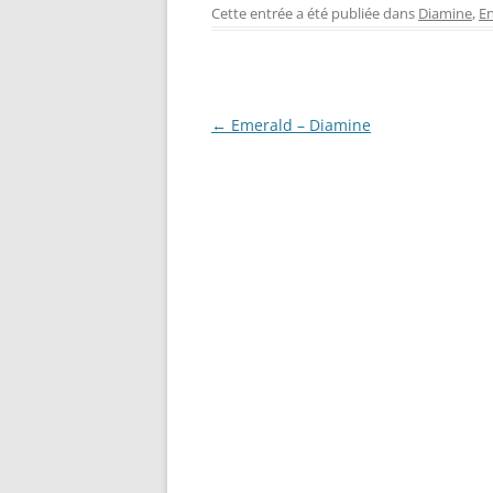
c
er
itt
ss
Cette entrée a été publiée dans
Diamine
,
En
e
e
er
e
b
st
n
o
g
Navigation
←
Emerald – Diamine
o
er
des
k
articles