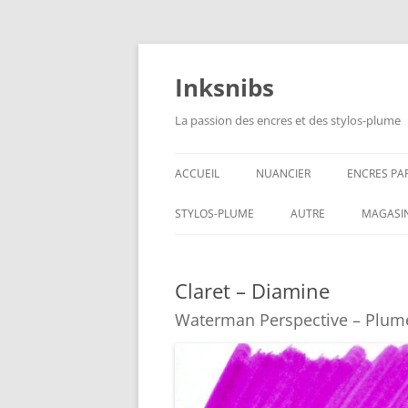
Aller
au
contenu
Inksnibs
La passion des encres et des stylos-plume
ACCUEIL
NUANCIER
ENCRES PA
ENCRES NO
STYLOS-PLUME
AUTRE
MAGASI
ENCRES BL
CARNETS – PAPIERS
Claret – Diamine
ENCRES GR
CULINAIRE
Waterman Perspective – Plume
ENCRES BL
ENCRES JA
ENCRES LIE