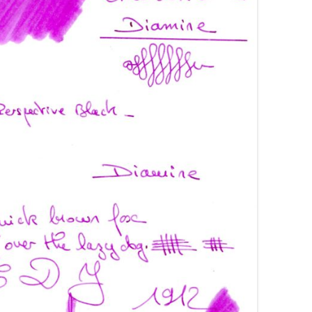
ARRONS
COLORVERSE
COMPARATIFS LIE DE VIN
RANGES
CONWAY STEWART
COMPARATIFS ORANGES
OSES
CROSS
COMPARATIFS ROUGES
OUGES
DE ATRAMENTIS
COMPARATIFS ROSES
RTES
DELTA
COMPARATIFS VIOLETS
OLETTES
DIAMINE
COMPARATIFS JAUNES
EDELBERG
EDELSTEIN
FERRIS WHEEL PRESS
FRANKLIN-CHRISTOPH
GRAF VON FABER-CASTELL