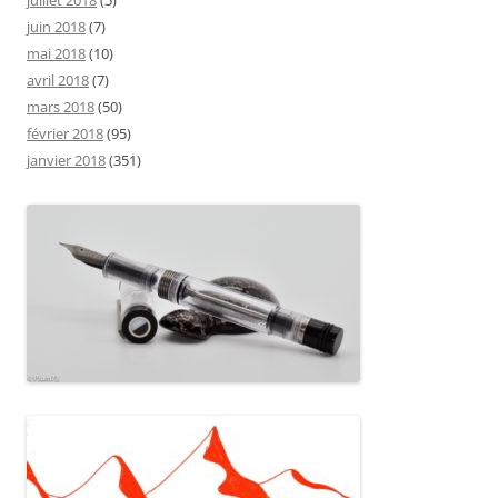
juillet 2018
(5)
juin 2018
(7)
mai 2018
(10)
avril 2018
(7)
mars 2018
(50)
février 2018
(95)
janvier 2018
(351)