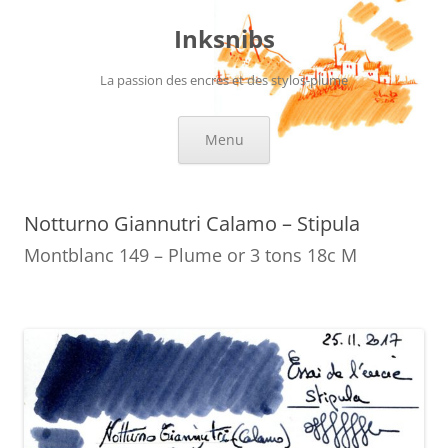
Aller
au
Inksnibs
contenu
La passion des encres et des stylos-plume
Menu
Notturno Giannutri Calamo – Stipula
Montblanc 149 – Plume or 3 tons 18c M