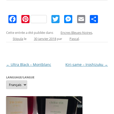
F
Pi
T
M
E
P
a
nt
w
e
m
ar
c
er
itt
ss
ai
ta
Cette entrée a été publiée dans
Encres Bleues-Noires
,
Stipula
le
30 janvier 2018
par
Pascal
.
e
e
er
e
l
g
b
st
n
er
o
g
Navigation
←
Ultra Black – Montblanc
Kiri-same – Iroshizuku
→
o
er
des
k
LANGUAGE/LANGUE
articles
Language/langue