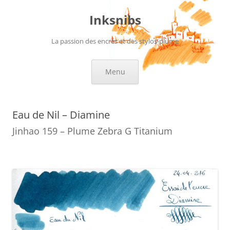
Aller
au
Inksnibs
contenu
La passion des encres et des stylos-plume
Menu
Eau de Nil – Diamine
Jinhao 159 – Plume Zebra G Titanium