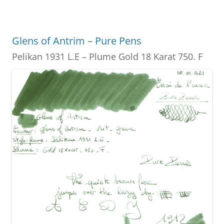
e
e
er
e
l
g
b
st
n
er
o
g
Glens of Antrim – Pure Pens
o
er
Pelikan 1931 L.E – Plume Gold 18 Karat 750. F
k