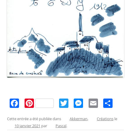
F
Pi
T
M
E
P
a
nt
w
e
m
ar
c
er
itt
ss
ai
ta
Cette entrée a été publiée dans
Akkerman
,
Créations
le
10 janvier 2021
par
Pascal
.