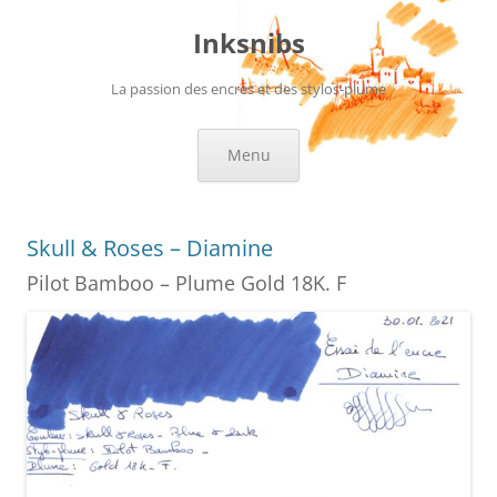
Aller
au
Inksnibs
contenu
La passion des encres et des stylos-plume
Menu
Skull & Roses – Diamine
Pilot Bamboo – Plume Gold 18K. F