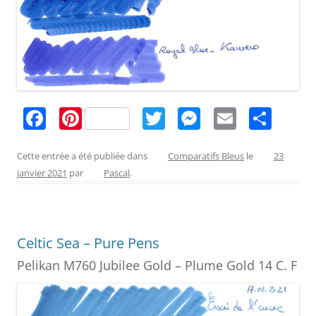
F
Pi
T
M
E
P
a
nt
w
e
m
ar
c
er
itt
ss
ai
ta
Cette entrée a été publiée dans
Comparatifs Bleus
le
23
janvier 2021
par
Pascal
.
e
e
er
e
l
g
b
st
n
er
o
g
Celtic Sea – Pure Pens
o
er
Pelikan M760 Jubilee Gold – Plume Gold 14 C. F
k