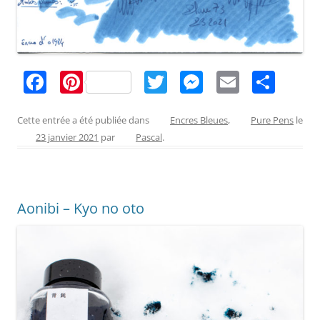
F
Pi
T
M
E
P
a
nt
w
e
m
ar
c
er
itt
ss
ai
ta
Cette entrée a été publiée dans
Encres Bleues
,
Pure Pens
le
23 janvier 2021
par
Pascal
.
e
e
er
e
l
g
b
st
n
er
o
g
Aonibi – Kyo no oto
o
er
k