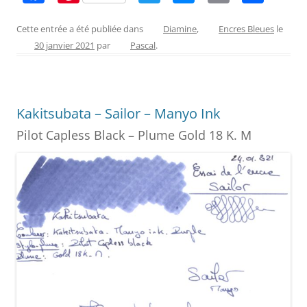
a
nt
w
e
m
ar
c
er
itt
ss
ai
ta
Cette entrée a été publiée dans
Diamine
,
Encres Bleues
le
30 janvier 2021
par
Pascal
.
e
e
er
e
l
g
b
st
n
er
o
g
Kakitsubata – Sailor – Manyo Ink
o
er
Pilot Capless Black – Plume Gold 18 K. M
k