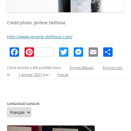
Crédit photo: Jérôme Delfosse
http://www.jerome-delfosse.com/
F
Pi
T
M
E
P
a
nt
w
e
m
ar
c
er
itt
ss
ai
ta
Cette entrée a été publiée dans
Encres Bleues
,
Kyo-no-oto
le
1 janvier 2021
par
Pascal
.
e
e
er
e
l
g
b
st
n
er
o
g
LANGUAGE/LANGUE
o
er
Language/langue
k