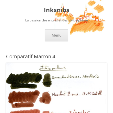
Aller
au
Inksnibs
contenu
La passion des encres et des stylos-plume
Menu
Comparatif Marron 4