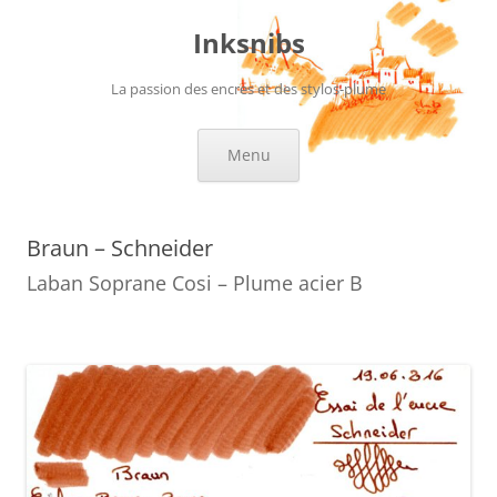
Aller
au
Inksnibs
contenu
La passion des encres et des stylos-plume
Menu
Braun – Schneider
Laban Soprane Cosi – Plume acier B