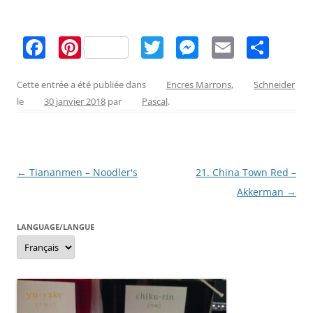
F
Pi
T
M
E
P
a
nt
w
e
m
ar
c
er
itt
ss
ai
ta
Cette entrée a été publiée dans
Encres Marrons
,
Schneider
le
30 janvier 2018
par
Pascal
.
e
e
er
e
l
g
b
st
n
er
o
g
Navigation
←
Tiananmen – Noodler's
21. China Town Red –
o
er
des
Akkerman
→
k
articles
LANGUAGE/LANGUE
Language/langue