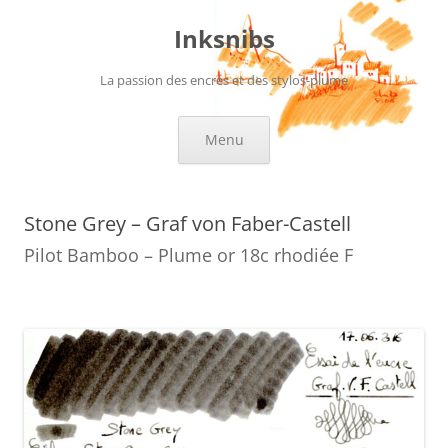
Aller
au
Inksnibs
contenu
La passion des encres et des stylos-plume
Menu
Stone Grey – Graf von Faber-Castell
Pilot Bamboo – Plume or 18c rhodiée F