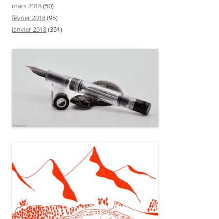
mars 2018
(50)
février 2018
(95)
janvier 2018
(351)