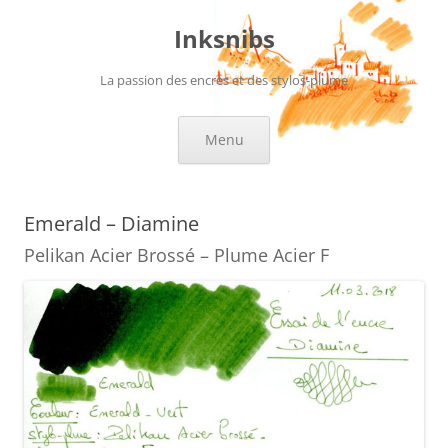
Aller
au
Inksnibs
contenu
La passion des encres et des stylos-plume
Menu
Emerald – Diamine
Pelikan Acier Brossé – Plume Acier F