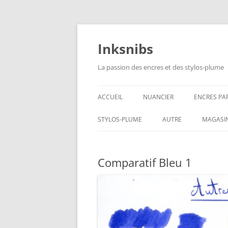
Aller
au
contenu
Inksnibs
La passion des encres et des stylos-plume
ACCUEIL
NUANCIER
ENCRES PA
ENCRES NO
STYLOS-PLUME
AUTRE
MAGASI
ENCRES BL
CARNETS – PAPIERS
Comparatif Bleu 1
ENCRES GR
CULINAIRE
ENCRES BL
ENCRES JA
ENCRES LIE