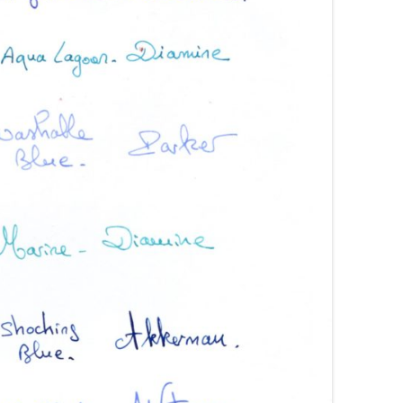
ARRONS
COLORVERSE
COMPARATIFS LIE DE VIN
RANGES
CONWAY STEWART
COMPARATIFS ORANGES
OSES
CROSS
COMPARATIFS ROUGES
OUGES
DE ATRAMENTIS
COMPARATIFS ROSES
RTES
DELTA
COMPARATIFS VIOLETS
OLETTES
DIAMINE
COMPARATIFS JAUNES
EDELBERG
EDELSTEIN
FERRIS WHEEL PRESS
FRANKLIN-CHRISTOPH
GRAF VON FABER-CASTELL