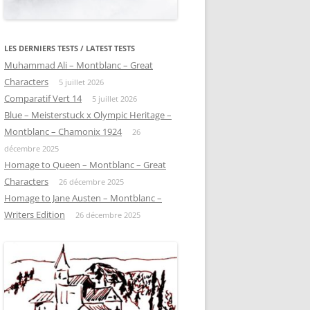
LES DERNIERS TESTS / LATEST TESTS
Muhammad Ali – Montblanc – Great
Characters
5 juillet 2026
Comparatif Vert 14
5 juillet 2026
Blue – Meisterstuck x Olympic Heritage –
Montblanc – Chamonix 1924
26
décembre 2025
Homage to Queen – Montblanc – Great
Characters
26 décembre 2025
Homage to Jane Austen – Montblanc –
Writers Edition
26 décembre 2025