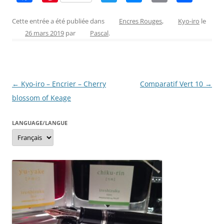
a
nt
w
e
m
ar
c
er
itt
ss
ai
ta
Cette entrée a été publiée dans
Encres Rouges
,
Kyo-iro
le
26 mars 2019
par
Pascal
.
e
e
er
e
l
g
b
st
n
er
o
g
Navigation
←
Kyo-iro – Encrier – Cherry
Comparatif Vert 10
→
o
er
des
blossom of Keage
k
articles
LANGUAGE/LANGUE
Language/langue