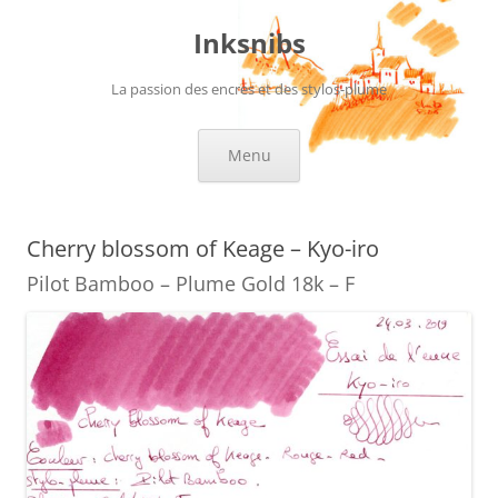
Aller
au
Inksnibs
contenu
La passion des encres et des stylos-plume
Menu
Cherry blossom of Keage – Kyo-iro
Pilot Bamboo – Plume Gold 18k – F