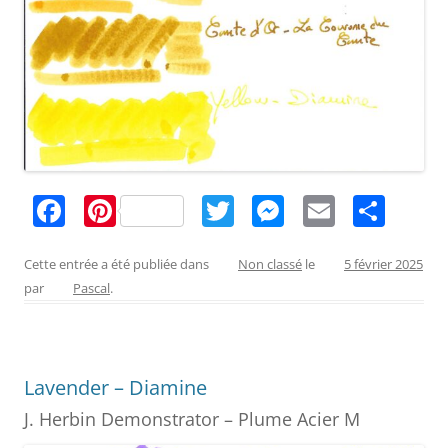
F
Pi
T
M
E
P
a
nt
w
e
m
ar
c
er
itt
ss
ai
ta
Cette entrée a été publiée dans
Non classé
le
5 février 2025
par
Pascal
.
e
e
er
e
l
g
b
st
n
er
o
g
Lavender – Diamine
o
er
J. Herbin Demonstrator – Plume Acier M
k