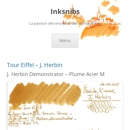
Aller
au
Inksnibs
contenu
La passion des encres et des stylos-plume
Menu
Tour Eiffel – J. Herbin
J. Herbin Demonstrator – Plume Acier M