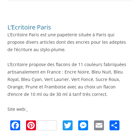
e
e
er
e
l
g
b
st
n
er
o
g
L’Ecritoire Paris
o
er
L’Ecritoire Paris est une papeterie située à Paris qui
k
propose divers articles dont des encres pour les adeptes
de l’écriture au stylo-plume.
L’Ecritoire propose des flacons de 11 couleurs fabriquées
artisanalement en France : Encre Noire, Bleu Nuit, Bleu
Royal, Bleu Cyan, Vert Laurier, Vert Foncé, Sucre Roux,
Orange, Prune et Framboise avec au choix un flacon
d’encre de 10 ml ou de 30 ml à tarif très correct.
Site web:
F
Pi
T
M
E
P
a
nt
w
e
m
ar