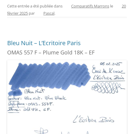
c
er
itt
ss
ai
ta
Cette entrée a été publiée dans
Comparatifs Marrons
le
20
février 2025
par
Pascal
.
e
e
er
e
l
g
b
st
n
er
o
g
Bleu Nuit – L’Ecritoire Paris
o
er
OMAS 557 F – Plume Gold 18K – EF
k