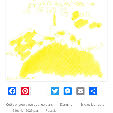
F
Pi
T
M
E
P
a
nt
w
e
m
ar
c
er
itt
ss
ai
ta
Cette entrée a été publiée dans
Diamine
,
Encres Jaunes
le
5 février 2025
par
Pascal
.