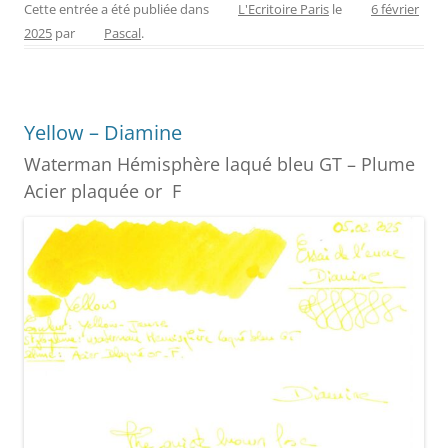
c
er
itt
ss
ai
ta
Cette entrée a été publiée dans
L'Ecritoire Paris
le
6 février
2025
par
Pascal
.
e
e
er
e
l
g
b
st
n
er
o
g
Yellow – Diamine
o
er
Waterman Hémisphère laqué bleu GT – Plume
k
Acier plaquée or F