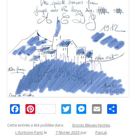
F
Pi
T
M
E
P
a
nt
w
e
m
ar
c
er
itt
ss
ai
ta
Cette entrée a été publiée dans
Encres Bleues-Noires
,
L'Ecritoire Paris
le
7 février 2025
par
Pascal
.