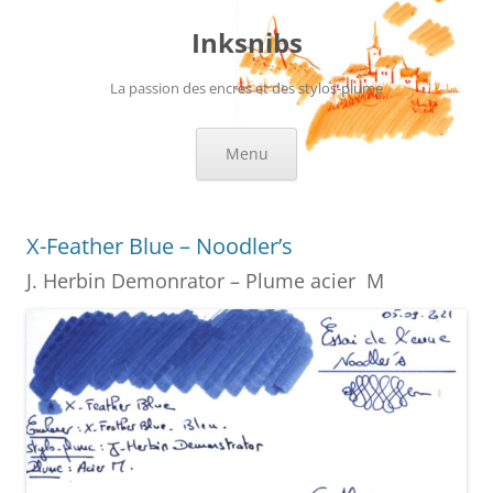
Aller
au
Inksnibs
contenu
La passion des encres et des stylos-plume
Menu
X-Feather Blue – Noodler’s
J. Herbin Demonrator – Plume acier M