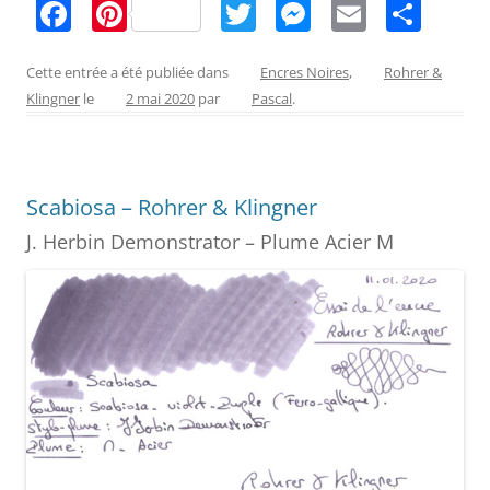
F
Pi
T
M
E
P
a
nt
w
e
m
ar
c
er
itt
ss
ai
ta
Cette entrée a été publiée dans
Encres Noires
,
Rohrer &
Klingner
le
2 mai 2020
par
Pascal
.
e
e
er
e
l
g
b
st
n
er
o
g
Scabiosa – Rohrer & Klingner
o
er
J. Herbin Demonstrator – Plume Acier M
k