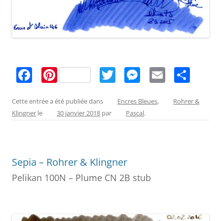
F
Pi
T
M
E
P
a
nt
w
e
m
ar
c
er
itt
ss
ai
ta
Cette entrée a été publiée dans
Encres Bleues
,
Rohrer &
Klingner
le
30 janvier 2018
par
Pascal
.
e
e
er
e
l
g
b
st
n
er
o
g
Sepia – Rohrer & Klingner
o
er
Pelikan 100N – Plume CN 2B stub
k