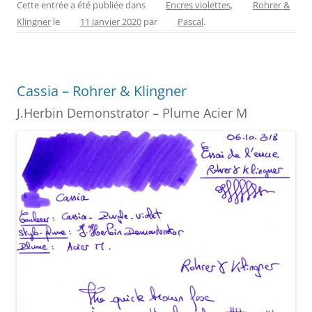
c
er
itt
ss
ai
ta
Cette entrée a été publiée dans
Encres violettes
,
Rohrer &
Klingner
le
11 janvier 2020
par
Pascal
.
e
e
er
e
l
g
b
st
n
er
o
g
Cassia – Rohrer & Klingner
o
er
J.Herbin Demonstrator – Plume Acier M
k