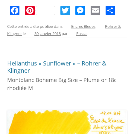
F
Pi
T
M
E
P
a
nt
w
e
m
ar
c
er
itt
ss
ai
ta
Cette entrée a été publiée dans
Encres Bleues
,
Rohrer &
Klingner
le
30 janvier 2018
par
Pascal
.
e
e
er
e
l
g
b
st
n
er
o
g
Helianthus « Sunflower » – Rohrer &
o
er
Klingner
k
Montblanc Boheme Big Size – Plume or 18c
rhodiée M