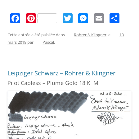
F
Pi
T
M
E
P
a
nt
w
e
m
ar
c
er
itt
ss
ai
ta
Cette entrée a été publiée dans
Rohrer & Klingner
le
13
mars 2018
par
Pascal
.
e
e
er
e
l
g
b
st
n
er
o
g
Leipziger Schwarz – Rohrer & Klingner
o
er
Pilot Capless – Plume Gold 18 K M
k