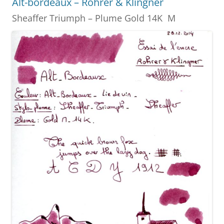
Alt-bordeaux – Rohrer & Klingner
o
er
Sheaffer Triumph – Plume Gold 14K M
k