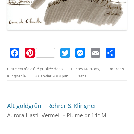
F
Pi
T
M
E
P
a
nt
w
e
m
ar
c
er
itt
ss
ai
ta
Cette entrée a été publiée dans
Encres Marrons
,
Rohrer &
Klingner
le
30 janvier 2018
par
Pascal
.
e
e
er
e
l
g
b
st
n
er
o
g
Alt-goldgrün – Rohrer & Klingner
o
er
Aurora Hastil Vermeil – Plume or 14c M
k