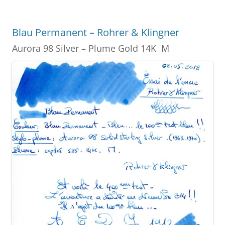
b
st
n
er
o
g
Blau Permanent – Rohrer & Klingner
o
er
Aurora 98 Silver – Plume Gold 14K M
k