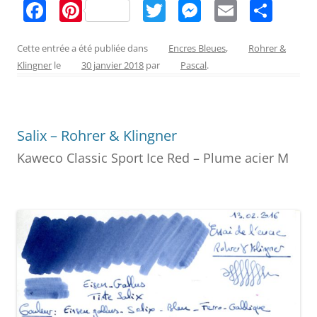
F
Pi
T
M
E
P
a
nt
w
e
m
ar
c
er
itt
ss
ai
ta
Cette entrée a été publiée dans
Encres Bleues
,
Rohrer &
Klingner
le
30 janvier 2018
par
Pascal
.
e
e
er
e
l
g
b
st
n
er
o
g
Salix – Rohrer & Klingner
o
er
Kaweco Classic Sport Ice Red – Plume acier M
k