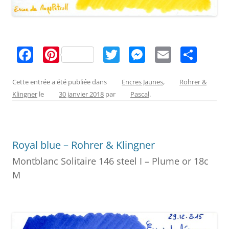
F
Pi
T
M
E
P
a
nt
w
e
m
ar
c
er
itt
ss
ai
ta
Cette entrée a été publiée dans
Encres Jaunes
,
Rohrer &
Klingner
le
30 janvier 2018
par
Pascal
.
e
e
er
e
l
g
b
st
n
er
o
g
Royal blue – Rohrer & Klingner
o
er
Montblanc Solitaire 146 steel I – Plume or 18c
k
M