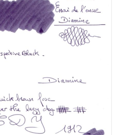
ARRONS
COLORVERSE
COMPARATIFS LIE DE VIN
RANGES
CONWAY STEWART
COMPARATIFS ORANGES
OSES
CROSS
COMPARATIFS ROUGES
OUGES
DE ATRAMENTIS
COMPARATIFS ROSES
RTES
DELTA
COMPARATIFS VIOLETS
OLETTES
DIAMINE
COMPARATIFS JAUNES
EDELBERG
EDELSTEIN
FERRIS WHEEL PRESS
FRANKLIN-CHRISTOPH
GRAF VON FABER-CASTELL