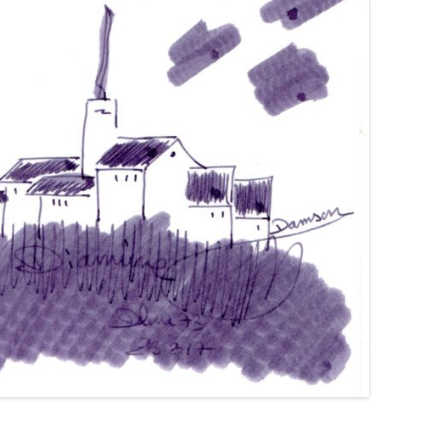
HIERONYMUS
HONG HA
IL PAPIRO
IROSHIZUKU
J. HERBIN
KAKIMORI
KAWECO
KWZ
KYO-IRO
KYO-NO-OTO
LA COURONNE DU COMTE