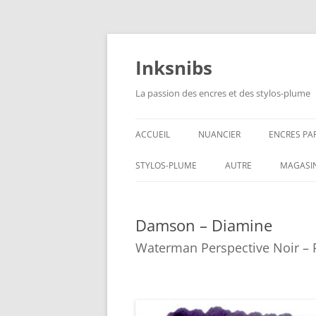
Aller
au
contenu
Inksnibs
La passion des encres et des stylos-plume
ACCUEIL
NUANCIER
ENCRES PA
ENCRES NO
STYLOS-PLUME
AUTRE
MAGASI
ENCRES BL
CARNETS – PAPIERS
Damson – Diamine
ENCRES GR
CULINAIRE
Waterman Perspective Noir – 
ENCRES BL
ENCRES JA
ENCRES LIE