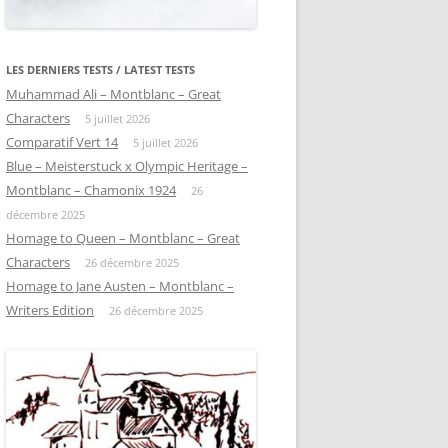
LES DERNIERS TESTS / LATEST TESTS
Muhammad Ali – Montblanc – Great
Characters
5 juillet 2026
Comparatif Vert 14
5 juillet 2026
Blue – Meisterstuck x Olympic Heritage –
Montblanc – Chamonix 1924
26
décembre 2025
Homage to Queen – Montblanc – Great
Characters
26 décembre 2025
Homage to Jane Austen – Montblanc –
Writers Edition
26 décembre 2025