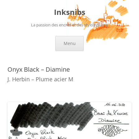
Aller
au
Inksnibs
contenu
La passion des encres et des stylos-plume
Menu
Onyx Black – Diamine
J. Herbin – Plume acier M