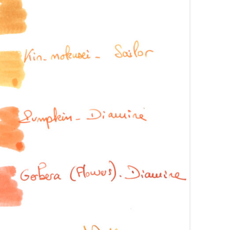
ARRONS
COLORVERSE
COMPARATIFS LIE DE VIN
RANGES
CONWAY STEWART
COMPARATIFS ORANGES
OSES
CROSS
COMPARATIFS ROUGES
OUGES
DE ATRAMENTIS
COMPARATIFS ROSES
RTES
DELTA
COMPARATIFS VIOLETS
OLETTES
DIAMINE
COMPARATIFS JAUNES
EDELBERG
EDELSTEIN
FERRIS WHEEL PRESS
FRANKLIN-CHRISTOPH
GRAF VON FABER-CASTELL