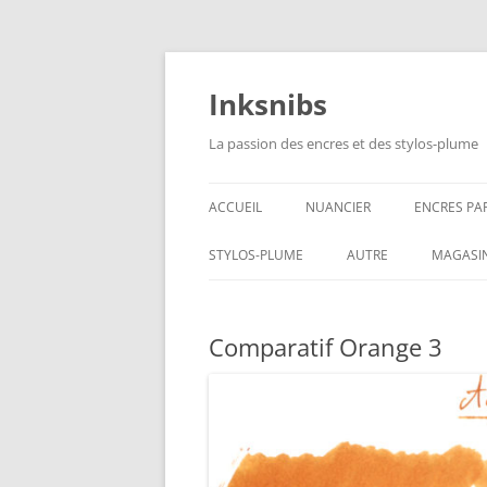
Aller
au
contenu
Inksnibs
La passion des encres et des stylos-plume
ACCUEIL
NUANCIER
ENCRES PA
ENCRES NO
STYLOS-PLUME
AUTRE
MAGASI
ENCRES BL
CARNETS – PAPIERS
Comparatif Orange 3
ENCRES GR
CULINAIRE
ENCRES BL
ENCRES JA
ENCRES LIE