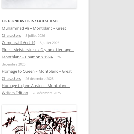
LES DERNIERS TESTS / LATEST TESTS
Muhammad Ali – Montblanc – Great
Characters
5 juillet 2026
Comparatif Vert 14
5 juillet 2026
Blue – Meisterstuck x Olympic Heritage –
Montblanc – Chamonix 1924
26
décembre 2025
Homage to Queen – Montblanc – Great
Characters
26 décembre 2025
Homage to Jane Austen – Montblanc –
Writers Edition
26 décembre 2025