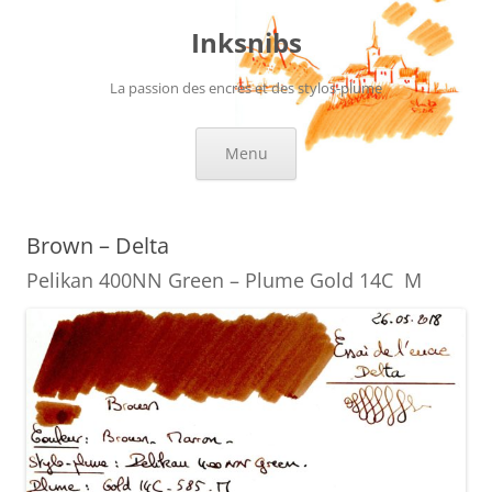
Aller
au
Inksnibs
contenu
La passion des encres et des stylos-plume
Menu
Brown – Delta
Pelikan 400NN Green – Plume Gold 14C M