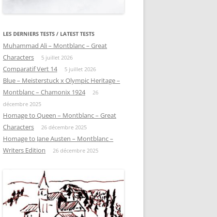
LES DERNIERS TESTS / LATEST TESTS
Muhammad Ali – Montblanc – Great
Characters
5 juillet 2026
Comparatif Vert 14
5 juillet 2026
Blue – Meisterstuck x Olympic Heritage –
Montblanc – Chamonix 1924
26
décembre 2025
Homage to Queen – Montblanc – Great
Characters
26 décembre 2025
Homage to Jane Austen – Montblanc –
Writers Edition
26 décembre 2025