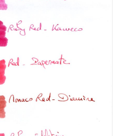
ARRONS
COLORVERSE
COMPARATIFS LIE DE VIN
RANGES
CONWAY STEWART
COMPARATIFS ORANGES
OSES
CROSS
COMPARATIFS ROUGES
OUGES
DE ATRAMENTIS
COMPARATIFS ROSES
RTES
DELTA
COMPARATIFS VIOLETS
OLETTES
DIAMINE
COMPARATIFS JAUNES
EDELBERG
EDELSTEIN
FERRIS WHEEL PRESS
FRANKLIN-CHRISTOPH
GRAF VON FABER-CASTELL