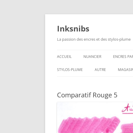
Aller
au
contenu
Inksnibs
La passion des encres et des stylos-plume
ACCUEIL
NUANCIER
ENCRES PA
ENCRES NO
STYLOS-PLUME
AUTRE
MAGASI
ENCRES BL
CARNETS – PAPIERS
Comparatif Rouge 5
ENCRES GR
CULINAIRE
ENCRES BL
ENCRES JA
ENCRES LIE