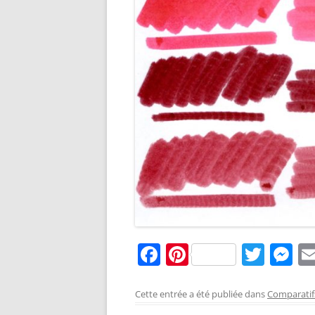
F
Pi
T
M
a
nt
w
e
c
er
itt
ss
Cette entrée a été publiée dans
Comparatif