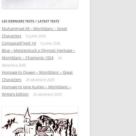
LES DERNIERS TESTS / LATEST TESTS
Muhammad Ali – Montblanc – Great
Characters
5 juillet 2026
Comparatif Vert 14
5 juillet 2026
Blue – Meisterstuck x Olympic Heritage –
Montblanc – Chamonix 1924
26
décembre 2025
Homage to Queen – Montblanc – Great
Characters
26 décembre 2025
Homage to Jane Austen – Montblanc –
Writers Edition
26 décembre 2025