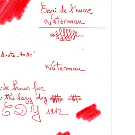
ARRONS
COLORVERSE
COMPARATIFS LIE DE VIN
RANGES
CONWAY STEWART
COMPARATIFS ORANGES
OSES
CROSS
COMPARATIFS ROUGES
OUGES
DE ATRAMENTIS
COMPARATIFS ROSES
RTES
DELTA
COMPARATIFS VIOLETS
OLETTES
DIAMINE
COMPARATIFS JAUNES
EDELBERG
EDELSTEIN
FERRIS WHEEL PRESS
FRANKLIN-CHRISTOPH
GRAF VON FABER-CASTELL