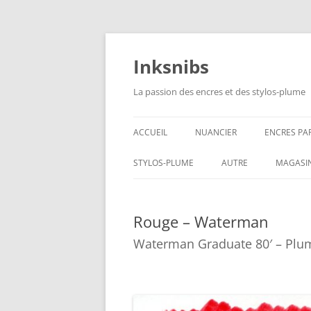
Aller
au
contenu
Inksnibs
La passion des encres et des stylos-plume
ACCUEIL
NUANCIER
ENCRES PA
ENCRES NO
STYLOS-PLUME
AUTRE
MAGASI
ENCRES BL
CARNETS – PAPIERS
Rouge – Waterman
ENCRES GR
CULINAIRE
Waterman Graduate 80′ – Plu
ENCRES BL
ENCRES JA
ENCRES LIE