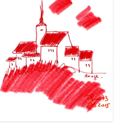
HIERONYMUS
HONG HA
IL PAPIRO
IROSHIZUKU
J. HERBIN
KAKIMORI
KAWECO
KWZ
KYO-IRO
KYO-NO-OTO
LA COURONNE DU COMTE