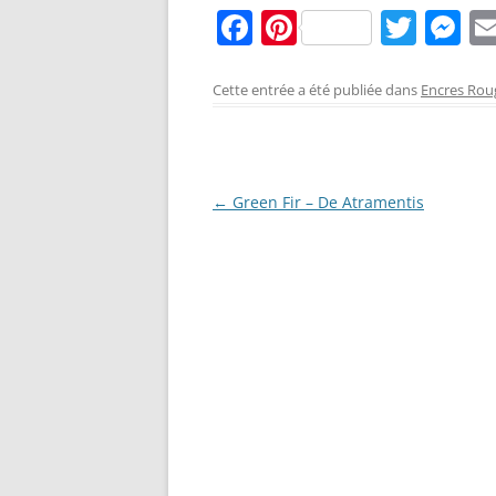
F
Pi
T
M
a
nt
w
e
c
er
itt
ss
Cette entrée a été publiée dans
Encres Rou
e
e
er
e
b
st
n
o
g
Navigation
←
Green Fir – De Atramentis
o
er
des
k
articles