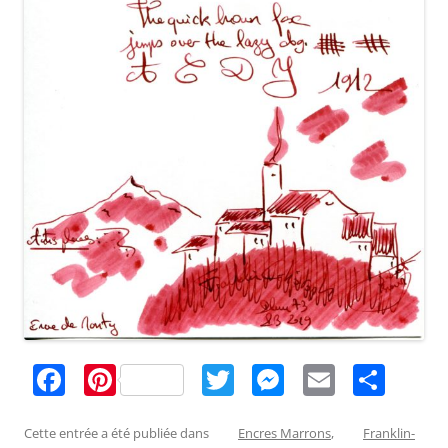
F
Pi
T
M
E
P
a
nt
w
e
m
ar
c
er
itt
ss
ai
ta
Cette entrée a été publiée dans
Encres Marrons
,
Franklin-