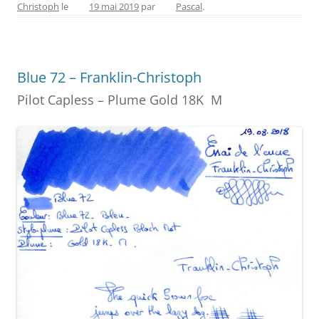
Christoph
le
19 mai 2019
par
Pascal
.
e
e
er
e
l
g
b
st
n
er
o
g
Blue 72 – Franklin-Christoph
o
er
Pilot Capless – Plume Gold 18K M
k