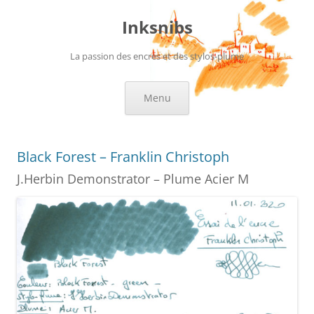
Aller
au
Inksnibs
contenu
La passion des encres et des stylos-plume
Menu
Black Forest – Franklin Christoph
J.Herbin Demonstrator – Plume Acier M