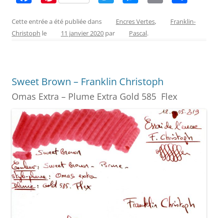
a
nt
w
e
m
ar
c
er
itt
ss
ai
ta
Cette entrée a été publiée dans
Encres Vertes
,
Franklin-
Christoph
le
11 janvier 2020
par
Pascal
.
e
e
er
e
l
g
b
st
n
er
o
g
Sweet Brown – Franklin Christoph
o
er
Omas Extra – Plume Extra Gold 585 Flex
k