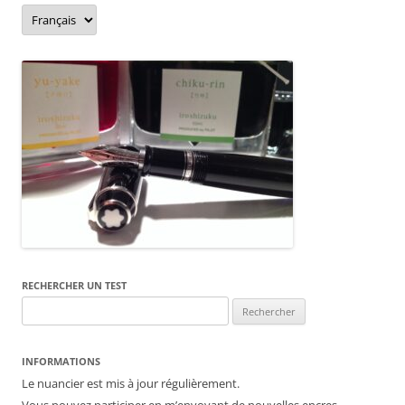
o
er
Language/langue
k
RECHERCHER UN TEST
Rechercher :
INFORMATIONS
Le nuancier est mis à jour régulièrement.
Vous pouvez participer en m’envoyant de nouvelles encres.