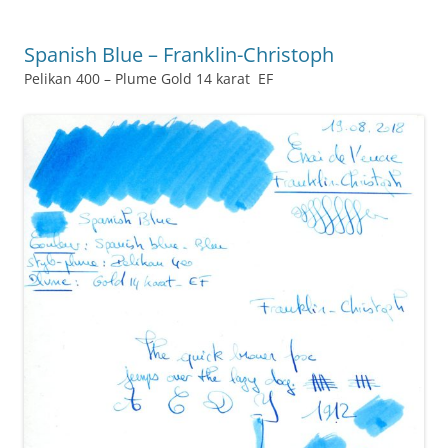
b
st
n
er
o
g
Spanish Blue – Franklin-Christoph
o
er
Pelikan 400 – Plume Gold 14 karat EF
k