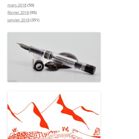
mars 2018
(50)
février 2018
(95)
janvier 2018
(351)