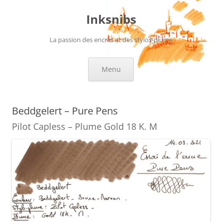
Aller
au
Inksnibs
contenu
La passion des encres et des stylos-plume
Menu
Beddgelert – Pure Pens
Pilot Capless – Plume Gold 18 K. M