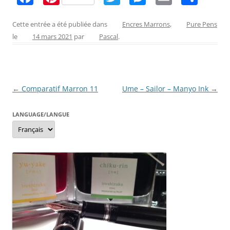
a
nt
w
e
m
ar
c
er
itt
ss
ai
ta
Cette entrée a été publiée dans
Encres Marrons
,
Pure Pens
le
14 mars 2021
par
Pascal
.
e
e
er
e
l
g
b
st
n
er
o
g
Navigation
←
Comparatif Marron 11
Ume – Sailor – Manyo Ink
→
o
er
des
k
LANGUAGE/LANGUE
articles
Language/langue