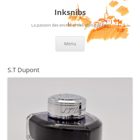
Aller
au
Inksnibs
contenu
La passion des encres et des stylos-plume
Menu
S.T Dupont