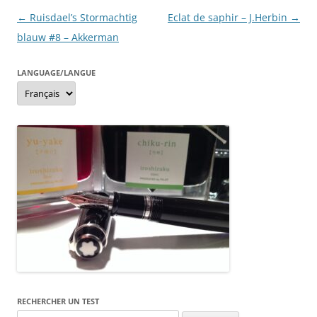
o
g
Navigation
←
Ruisdael’s Stormachtig
Eclat de saphir – J.Herbin
→
o
er
des
blauw #8 – Akkerman
k
articles
LANGUAGE/LANGUE
Language/langue
RECHERCHER UN TEST