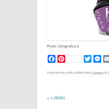
Photo: Stilografica.it
F
Pi
T
M
a
nt
w
e
c
er
itt
ss
Cette entrée a été publiée dans
Kaweco
le
e
e
er
e
b
st
n
o
g
Navigation
←
J. Herbin
o
er
des