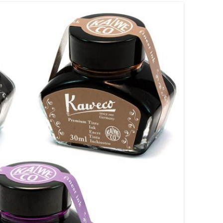
ARRONS
COLORVERSE
COMPARATIFS LIE DE VIN
RANGES
CONWAY STEWART
COMPARATIFS ORANGES
OSES
CROSS
COMPARATIFS ROUGES
OUGES
DE ATRAMENTIS
COMPARATIFS ROSES
RTES
DELTA
COMPARATIFS VIOLETS
OLETTES
DIAMINE
COMPARATIFS JAUNES
EDELBERG
EDELSTEIN
FERRIS WHEEL PRESS
FRANKLIN-CHRISTOPH
GRAF VON FABER-CASTELL