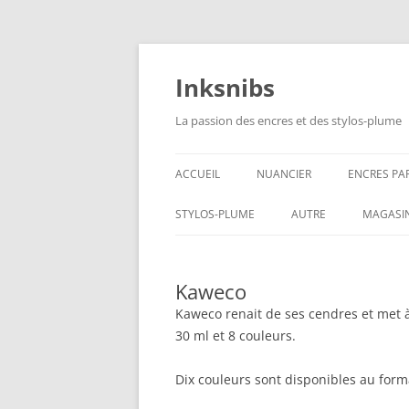
Aller
au
contenu
Inksnibs
La passion des encres et des stylos-plume
ACCUEIL
NUANCIER
ENCRES PA
ENCRES NO
STYLOS-PLUME
AUTRE
MAGASI
ENCRES BL
CARNETS – PAPIERS
Kaweco
ENCRES GR
CULINAIRE
Kaweco renait de ses cendres et met à
ENCRES BL
30 ml et 8 couleurs.
ENCRES JA
Dix couleurs sont disponibles au form
ENCRES LIE