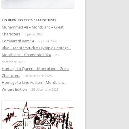
LES DERNIERS TESTS / LATEST TESTS
Muhammad Ali – Montblanc – Great
Characters
5 juillet 2026
Comparatif Vert 14
5 juillet 2026
Blue – Meisterstuck x Olympic Heritage –
Montblanc – Chamonix 1924
26
décembre 2025
Homage to Queen – Montblanc – Great
Characters
26 décembre 2025
Homage to Jane Austen – Montblanc –
Writers Edition
26 décembre 2025