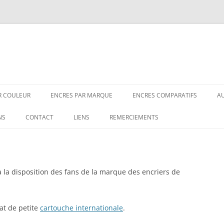
R COULEUR
ENCRES PAR MARQUE
ENCRES COMPA­­RA­­TIFS
A
IRES
3OYSTERS
COMPARATIFS NOIRS
NS
CONTACT
LIENS
REMERCIEMENTS
EUES-NOIRES
AKKERMAN
COMPARATIFS BLEUS-NOIRS
ISES
AURORA
COMPARATIFS GRIS
 la disposition des fans de la marque des encriers de
EUES
BIC
COMPARATIFS BLEUS
UNES
BOOKBINDERS
COMPARATIFS VERTS
at de petite
cartouche internationale
.
 DE VIN
CARAN D’ACHE
COMPARATIFS MARRONS