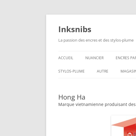
Aller
au
contenu
Inksnibs
La passion des encres et des stylos-plume
ACCUEIL
NUANCIER
ENCRES PA
ENCRES NO
STYLOS-PLUME
AUTRE
MAGASI
ENCRES BL
CARNETS – PAPIERS
Hong Ha
ENCRES GR
CULINAIRE
Marque vietnamienne produisant des en
ENCRES BL
ENCRES JA
ENCRES LIE