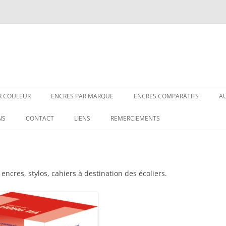
R COULEUR
ENCRES PAR MARQUE
ENCRES COMPA­­RA­­TIFS
A
IRES
3OYSTERS
COMPARATIFS NOIRS
NS
CONTACT
LIENS
REMERCIEMENTS
EUES-NOIRES
AKKERMAN
COMPARATIFS BLEUS-NOIRS
ISES
AURORA
COMPARATIFS GRIS
cres, stylos, cahiers à destination des écoliers.
EUES
BIC
COMPARATIFS BLEUS
UNES
BOOKBINDERS
COMPARATIFS VERTS
 DE VIN
CARAN D’ACHE
COMPARATIFS MARRONS