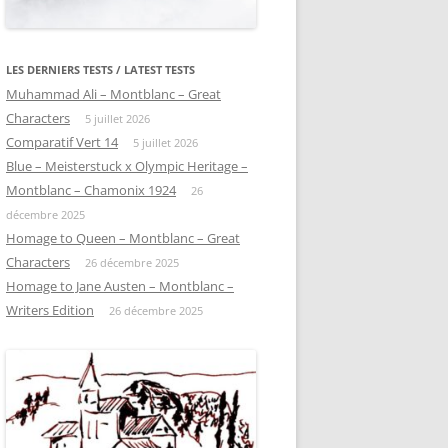
LES DERNIERS TESTS / LATEST TESTS
Muhammad Ali – Montblanc – Great
Characters
5 juillet 2026
Comparatif Vert 14
5 juillet 2026
Blue – Meisterstuck x Olympic Heritage –
Montblanc – Chamonix 1924
26
décembre 2025
Homage to Queen – Montblanc – Great
Characters
26 décembre 2025
Homage to Jane Austen – Montblanc –
Writers Edition
26 décembre 2025